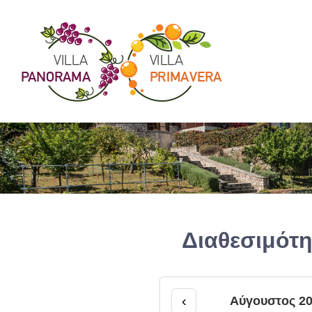
Skip
to
content
Διαθεσιμότη
‹
Αύγουστος 20